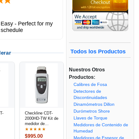
Easy - Perfect for my
 schedule
Todos los Productos
derar
Nuestros Otros
Productos:
Calibres de Fosa
Detectores de
Discontinuidades
Dinamómetros Dillon
Durómetros Shore
T-
Checkline CDT-
Llaves de Torque
2000HD-TW Kit de
medidor de
Medidores de Contenido de
ra
velocidad de
★★★★★
Humedad
le y
alambre de
$995.00
Medidores de Espesor de