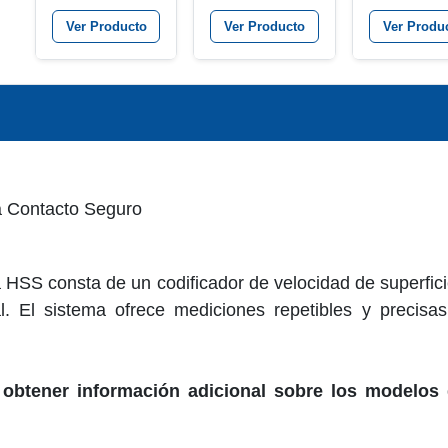
Cuerda / Kit
Tacómetro
Ver Producto
Ver Producto
Ver Produ
Combinado
T
a Contacto Seguro
a HSS consta de un codificador de velocidad de superfici
al. El sistema ofrece mediciones repetibles y precisa
 obtener información adicional sobre los modelos 