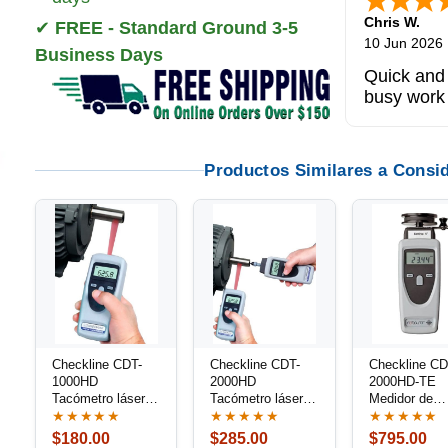
Chris W.
✔
FREE - Standard Ground 3-5
10 Jun 2026
Business Days
Quick and 
busy work
Productos Similares a Consi
Checkline CDT-
Checkline CDT-
Checkline CD
1000HD
2000HD
2000HD-TE
Tacómetro láser
Tacómetro láser
Medidor de
de mano
de mano
Velocidad pa
★★★★★
★★★★★
★★★★★
Alambre, Cab
$180.00
$285.00
$795.00